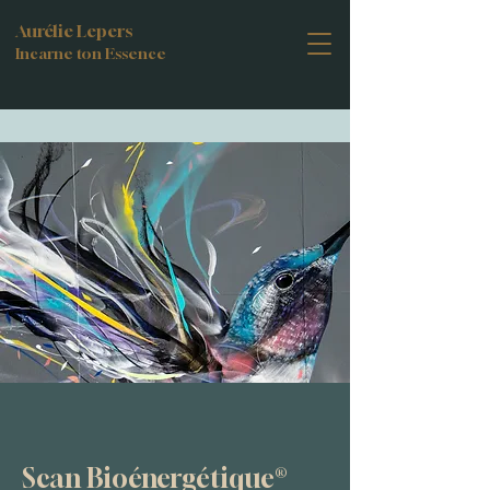
Aurélie Lepers
Incarne ton Essence
Scan Bioénergétique®