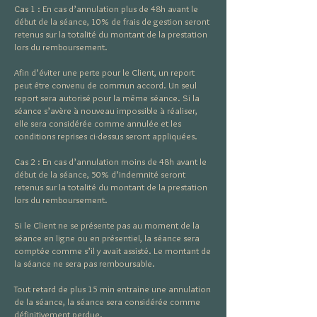
Cas 1 : En cas d’annulation plus de 48h avant le
début de la séance, 10% de frais de gestion seront
retenus sur la totalité du montant de la prestation
lors du remboursement.
Afin d’éviter une perte pour le Client, un report
peut être convenu de commun accord. Un seul
report sera autorisé pour la même séance. Si la
séance s’avère à nouveau impossible à réaliser,
elle sera considérée comme annulée et les
conditions reprises ci-dessus seront appliquées.
Cas 2 : En cas d’annulation moins de 48h avant le
début de la séance, 50% d’indemnité seront
retenus sur la totalité du montant de la prestation
lors du remboursement.
Si le Client ne se présente pas au moment de la
séance en ligne ou en présentiel, la séance sera
comptée comme s’il y avait assisté. Le montant de
la séance ne sera pas remboursable.
Tout retard de plus 15 min entraine une annulation
de la séance, la séance sera considérée comme
définitivement perdue.