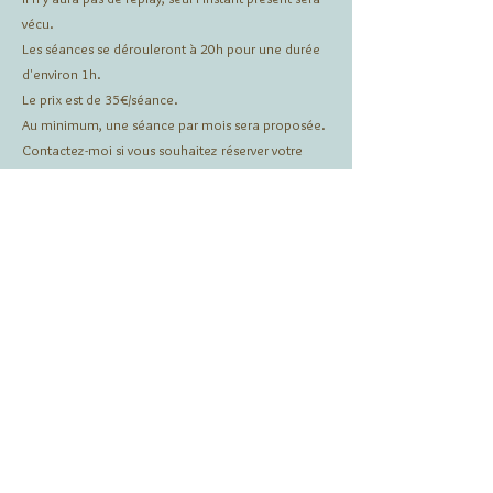
vécu.
Les séances se dérouleront à 20h pour une durée
d'environ 1h.
Le prix est de 35€/séance.
Au minimum, une séance par mois sera proposée.
Contactez-moi si vous souhaitez réserver votre
place ou obtenir plus d'infos.
Aurélie Lepers
Incarne ton Essence
info@aurelielepers.com
Tous droits réservés - Aurélie Lepers
Mentions légales